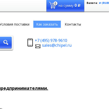
(RUB
Валюта:
0
Р
0
на сумму
Р
Условия поставки
Как заказать
Контакты
+7 (495) 978-9610
sales@chipel.ru
предпринимателями.