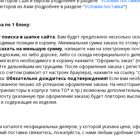
ьюторов США и Европы (подробнее в разделе "
Условия поставки
юторов из Азии (подробнее в разделе "
Условия поставки
")
 по 1 блоку:
у поиска в шапке сайта
. Вам будет предложено несколько скл
одимые позиции в корзину. Минимальная сумма заказа по этому 
аказать на меньшую сумму
, напишите нам на электронную поч
едложим, но либо дороже, либо со склада неофициального дил
ия всего необходимого в корзину нажмите "Оформить заказ" (по
едуйте дальнейшим инструкциям. После оформления заказа с реги
со счётом (зависит от настроек браузера), нажмите на ссылку "с
за.
Обязательно дождитесь подтверждения
!
Если вам необ
ованное письмо об успешном оформлении заказа. На некоторые 
ранзисторы в корпусе типа TO* и пр.) возможны дополнительны
почту (указанную при оформлении заказа) будет повторно высла
 и содержащие их изделия.
каталоге неофициальных дилеров, у которой указана цена, офор
словий поставки свяжитесь, пожалуйста, с нами любым удобным 