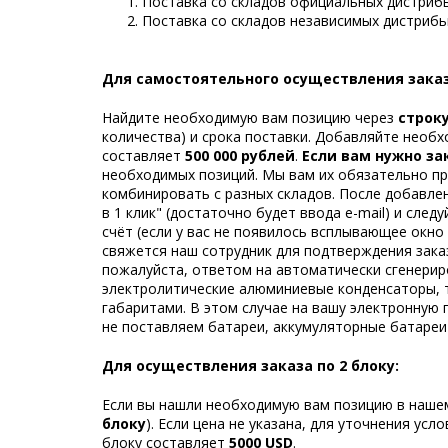
Поставка со складов официальных дистриб
Поставка со складов независимых дистрибь
Для самостоятельного осуществления заказа
Найдите необходимую вам позицию через
строк
количества) и срока поставки. Добавляйте необх
составляет
500 000 рублей
.
Если вам нужно з
необходимых позиций. Мы вам их обязательно пр
комбинировать с разных складов. После добавлен
в 1 клик" (достаточно будет ввода e-mail) и сл
счёт (если у вас не появилось всплывающее окно 
свяжется наш сотрудник для подтверждения зака
пожалуйста, ответом на автоматически сгенерир
электролитические алюминиевые конденсаторы, т
габаритами. В этом случае на вашу электронную 
не поставляем батареи, аккумуляторные батареи
Для осуществления заказа по 2 блоку:
Если вы нашли необходимую вам позицию в нашем 
блоку
). Если цена не указана, для уточнения у
блоку составляет
5000 USD
.