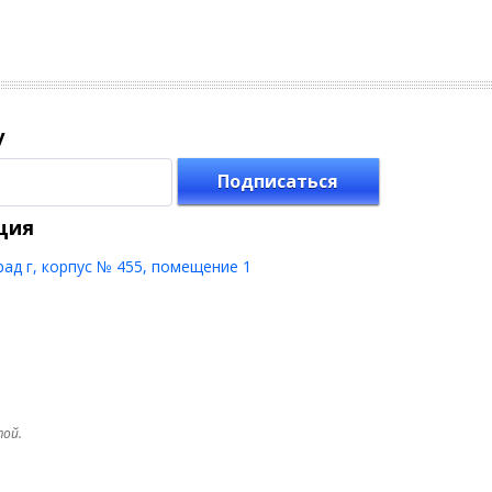
у
Подписаться
ция
рад г, корпус № 455, помещение 1
той.